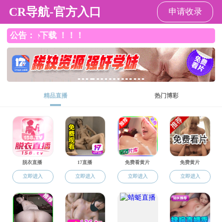
91传媒
91传媒
无障碍浏览
91传媒
>>
创新平台
>>
产业技术创新平台
产业技术创新平台
2024-09-13
关于印发《辽宁省技术创新中心管理办法（试行）》的通知